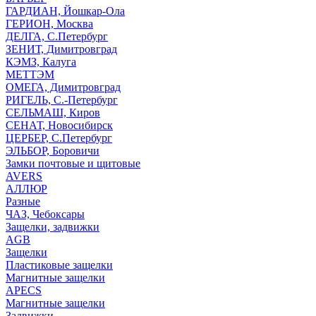
ГАРДИАН, Йошкар-Ола
ГЕРИОН, Москва
ДЕЛГА, С.Петербург
ЗЕНИТ, Димитровград
КЭМЗ, Калуга
МЕТТЭМ
ОМЕГА, Димитровград
РИГЕЛЬ, С.-Петербург
СЕЛЬМАШ, Киров
СЕНАТ, Новосибирск
ЦЕРБЕР, С.Петербург
ЭЛЬБОР, Боровичи
Замки почтовые и щитовые
AVERS
АЛЛЮР
Разные
ЧАЗ, Чебоксары
Защелки, задвижки
AGB
Защелки
Пластиковые защелки
Магнитные защелки
APECS
Магнитные защелки
Задвижки