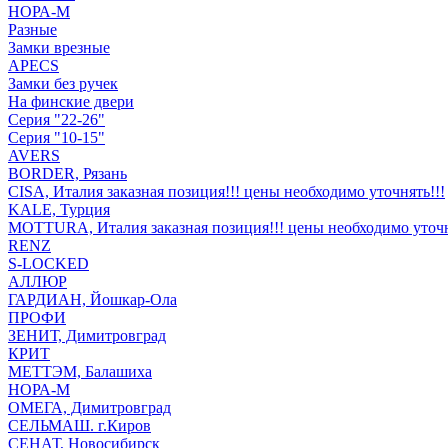
НОРА-М
Разные
Замки врезные
APECS
Замки без ручек
На финские двери
Серия "22-26"
Серия "10-15"
AVERS
BORDER, Рязань
CISA, Италия заказная позиция!!! цены необходимо уточнять!!!
KALE, Турция
MOTTURA, Италия заказная позиция!!! цены необходимо уточн
RENZ
S-LOCKED
АЛЛЮР
ГАРДИАН, Йошкар-Ола
ПРОФИ
ЗЕНИТ, Димитровград
КРИТ
МЕТТЭМ, Балашиха
НОРА-М
ОМЕГА, Димитровград
СЕЛЬМАШ. г.Киров
СЕНАТ, Новосибирск