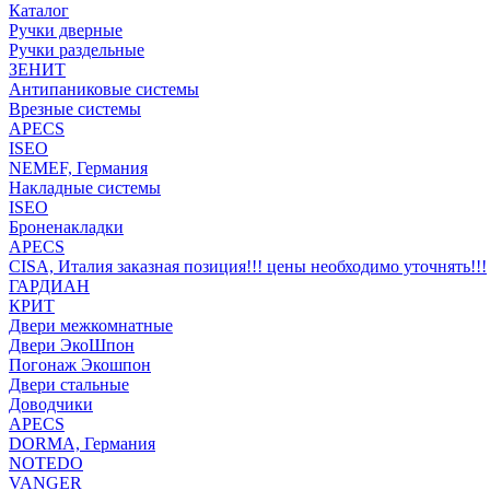
Каталог
Ручки дверные
Ручки раздельные
ЗЕНИТ
Антипаниковые системы
Врезные системы
APECS
ISEO
NEMEF, Германия
Накладные системы
ISEO
Броненакладки
APECS
CISA, Италия заказная позиция!!! цены необходимо уточнять!!!
ГАРДИАН
КРИТ
Двери межкомнатные
Двери ЭкоШпон
Погонаж Экошпон
Двери стальные
Доводчики
APECS
DORMA, Германия
NOTEDO
VANGER