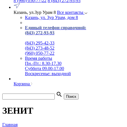
8 (960) 050-77-22
8 (843) 272-93-93
Казань, ул.Зур Урам 8
Все контакты
Казань, ул. Зур Урам, дом 8
Единый телефон справочной:
(843) 272-93-93
(843) 295-42-33
(843) 273-48-52
(960) 050-77-22
Время работы
Пн.-Пт.: 8.30-17.30
Суббота 09.00-17.00
Воскресенье: выходной
Корзина
search
Поиск
ЗЕНИТ
Главная