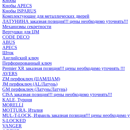
Кнобы
Кнобы APECS
Кнобы ISPARUS
Комплектующие для металлических дверей
ЛАТУНИНА заказная позиция!!! цены необходимо уточнять!!!
Механизмы секретности
Вертушки для ЦМ
CODE DECO
ABUS
APECS
Шток
Английский ключ
Перфорированный ключ
Premier XR заказная позиция!!! цены необходимо уточнять !!!
AVERS
ZM перфоключ (ЦАМ/ЦАМ)
JМ перфоключ (АL/Латунь)
GM перфоключ (Латунь/Латунь)
CISA заказная позиция!!! цены необходимо уточнять!!!
KALE, Турция
MORELLI
MOTTURA, Италия
MUL-T-LOCK, Израиль заказная позиция!!! цены необходимо ут
S-LOCKED
VANGER