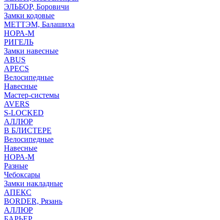
ЭЛЬБОР, Боровичи
Замки кодовые
МЕТТЭМ, Балашиха
НОРА-М
РИГЕЛЬ
Замки навесные
ABUS
APECS
Велосипедные
Навесные
Мастер-системы
AVERS
S-LOCKED
АЛЛЮР
В БЛИСТЕРЕ
Велосипедные
Навесные
НОРА-М
Разные
Чебоксары
Замки накладные
АПЕКС
BORDER, Рязань
АЛЛЮР
БАРЬЕР