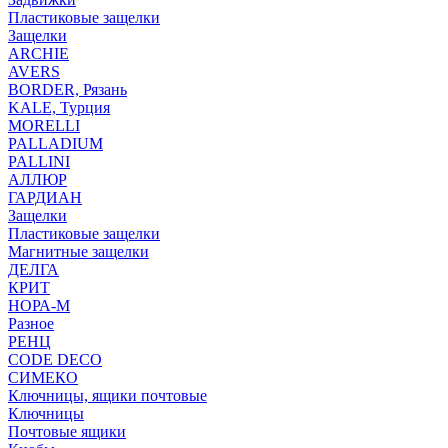
Пластиковые защелки
Защелки
ARCHIE
AVERS
BORDER, Рязань
KALE, Турция
MORELLI
PALLADIUM
PALLINI
АЛЛЮР
ГАРДИАН
Защелки
Пластиковые защелки
Магнитные защелки
ДЕЛГА
КРИТ
НОРА-М
Разное
РЕНЦ
СODE DECO
СИМЕКО
Ключницы, ящики почтовые
Ключницы
Почтовые ящики