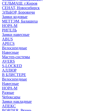
СЕЛЬМАШ. г.Киров
СЕНАТ, Новосибирск
ЭЛЬБОР, Боровичи
Замки кодовые
МЕТТЭМ, Балашиха
НОРА-М
РИГЕЛЬ
Замки навесные
ABUS
APECS
Велосипедные
Навесные
Мастер-системы
AVERS
S-LOCKED
АЛЛЮР
В БЛИСТЕРЕ
Велосипедные
Навесные
НОРА-М
Разные
Чебоксары
Замки накладные
АПЕКС
BORDER, Рязань