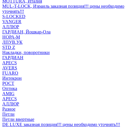
MOTTURA, Италия
MUL-T-LOCK, Израиль заказная позиция!!! цены необходимо
уточнять!!!
S-LOCKED
VANGER
АЛЛЮР
ГАРДИАН, Йошкар-Ола
НОРА-М
ЛПУВ.УК
STD Z
Накладки, поворотники
ГАРДИАН
APECS
AVERS
FUARO
Интекрон
РОСТ
Оптика
AMIG
APECS
АЛЛЮР
Разное
Петли
Петли ввертные
DE LUXE заказная позиция!!! цены необходимо уточнять!!!