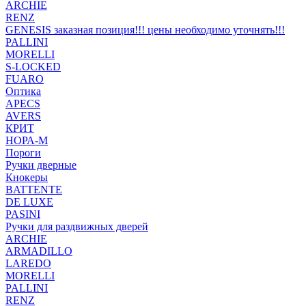
ARCHIE
RENZ
GENESIS заказная позиция!!! цены необходимо уточнять!!!
PALLINI
MORELLI
S-LOCKED
FUARO
Оптика
APECS
AVERS
КРИТ
НОРА-М
Пороги
Ручки дверные
Кнокеры
BATTENTE
DE LUXE
PASINI
Ручки для раздвижных дверей
ARCHIE
ARMADILLO
LAREDO
MORELLI
PALLINI
RENZ