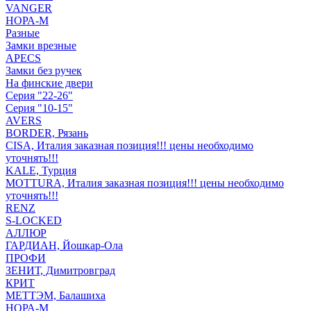
VANGER
НОРА-М
Разные
Замки врезные
APECS
Замки без ручек
На финские двери
Серия "22-26"
Серия "10-15"
AVERS
BORDER, Рязань
CISA, Италия заказная позиция!!! цены необходимо
уточнять!!!
KALE, Турция
MOTTURA, Италия заказная позиция!!! цены необходимо
уточнять!!!
RENZ
S-LOCKED
АЛЛЮР
ГАРДИАН, Йошкар-Ола
ПРОФИ
ЗЕНИТ, Димитровград
КРИТ
МЕТТЭМ, Балашиха
НОРА-М