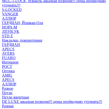
MUL-T-LOCK, Израиль заказная позиция!!! цены необходимо
уточнять!!!
S-LOCKED
VANGER
АЛЛЮР
ГАРДИАН, Йошкар-Ола
НОРА-М
ЛПУВ.УК
STD Z
Накладки, поворотники
ГАРДИАН
APECS
AVERS
FUARO
Интекрон
РОСТ
Оптика
AMIG
APECS
АЛЛЮР
Разное
Петли
Петли ввертные
DE LUXE заказная позиция!!! цены необходимо уточнять!!!
Разные