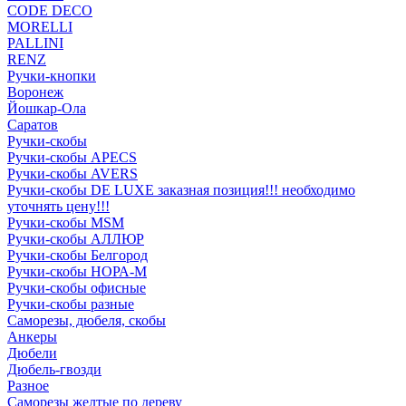
CODE DECO
MORELLI
PALLINI
RENZ
Ручки-кнопки
Воронеж
Йошкар-Ола
Саратов
Ручки-скобы
Ручки-скобы APECS
Ручки-скобы AVERS
Ручки-скобы DE LUXE заказная позиция!!! необходимо
уточнять цену!!!
Ручки-скобы MSM
Ручки-скобы АЛЛЮР
Ручки-скобы Белгород
Ручки-скобы НОРА-М
Ручки-скобы офисные
Ручки-скобы разные
Саморезы, дюбеля, скобы
Анкеры
Дюбели
Дюбель-гвозди
Разное
Саморезы желтые по дереву