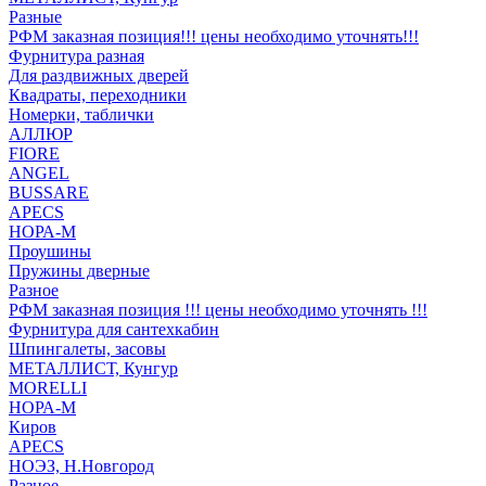
Разные
РФМ заказная позиция!!! цены необходимо уточнять!!!
Фурнитура разная
Для раздвижных дверей
Квадраты, переходники
Номерки, таблички
АЛЛЮР
FIORE
ANGEL
BUSSARE
APECS
НОРА-М
Проушины
Пружины дверные
Разное
РФМ заказная позиция !!! цены необходимо уточнять !!!
Фурнитура для сантехкабин
Шпингалеты, засовы
МЕТАЛЛИСТ, Кунгур
MORELLI
НОРА-М
Киров
APECS
НОЭЗ, Н.Новгород
Разное