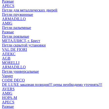
Разные
APECS
Петли для металлических дверей
Петли пружинные
ARMADILLO
AMIG
Петли разъемные
Разные
Петли рояльные
МЕТАЛЛИСТ, г. Брест
Петли скрытой установки
VAL DE FIORI
АПЕКС
AGB
MORELLI
ARMADILLO
Петли универсальные
Vanger
CODE DECO
DE LUXE заказная позиция!!! цены необходимо уточнять!!!
AVERS
AMIG
НОРА-М
APECS
Разные