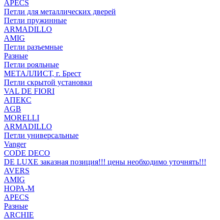
APECS
Петли для металлических дверей
Петли пружинные
ARMADILLO
AMIG
Петли разъемные
Разные
Петли рояльные
МЕТАЛЛИСТ, г. Брест
Петли скрытой установки
VAL DE FIORI
АПЕКС
AGB
MORELLI
ARMADILLO
Петли универсальные
Vanger
CODE DECO
DE LUXE заказная позиция!!! цены необходимо уточнять!!!
AVERS
AMIG
НОРА-М
APECS
Разные
ARCHIE