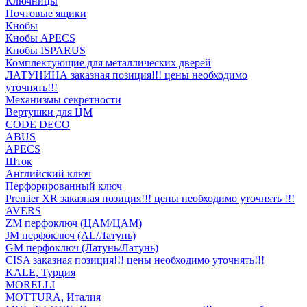
Ключницы
Почтовые ящики
Кнобы
Кнобы APECS
Кнобы ISPARUS
Комплектующие для металлических дверей
ЛАТУНИНА заказная позиция!!! цены необходимо
уточнять!!!
Механизмы секретности
Вертушки для ЦМ
CODE DECO
ABUS
APECS
Шток
Английский ключ
Перфорированный ключ
Premier XR заказная позиция!!! цены необходимо уточнять !!!
AVERS
ZM перфоключ (ЦАМ/ЦАМ)
JМ перфоключ (АL/Латунь)
GM перфоключ (Латунь/Латунь)
CISA заказная позиция!!! цены необходимо уточнять!!!
KALE, Турция
MORELLI
MOTTURA, Италия