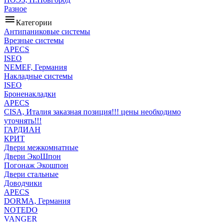
Разное
menu
Категории
Антипаниковые системы
Врезные системы
APECS
ISEO
NEMEF, Германия
Накладные системы
ISEO
Броненакладки
APECS
CISA, Италия заказная позиция!!! цены необходимо
уточнять!!!
ГАРДИАН
КРИТ
Двери межкомнатные
Двери ЭкоШпон
Погонаж Экошпон
Двери стальные
Доводчики
APECS
DORMA, Германия
NOTEDO
VANGER