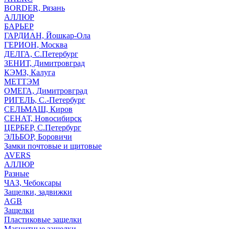
BORDER, Рязань
АЛЛЮР
БАРЬЕР
ГАРДИАН, Йошкар-Ола
ГЕРИОН, Москва
ДЕЛГА, С.Петербург
ЗЕНИТ, Димитровград
КЭМЗ, Калуга
МЕТТЭМ
ОМЕГА, Димитровград
РИГЕЛЬ, С.-Петербург
СЕЛЬМАШ, Киров
СЕНАТ, Новосибирск
ЦЕРБЕР, С.Петербург
ЭЛЬБОР, Боровичи
Замки почтовые и щитовые
AVERS
АЛЛЮР
Разные
ЧАЗ, Чебоксары
Защелки, задвижки
AGB
Защелки
Пластиковые защелки
Магнитные защелки