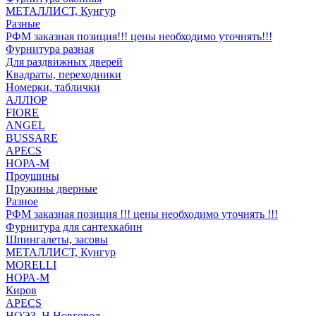
МЕТАЛЛИСТ, Кунгур
Разные
РФМ заказная позиция!!! цены необходимо уточнять!!!
Фурнитура разная
Для раздвижных дверей
Квадраты, переходники
Номерки, таблички
АЛЛЮР
FIORE
ANGEL
BUSSARE
APECS
НОРА-М
Проушины
Пружины дверные
Разное
РФМ заказная позиция !!! цены необходимо уточнять !!!
Фурнитура для сантехкабин
Шпингалеты, засовы
МЕТАЛЛИСТ, Кунгур
MORELLI
НОРА-М
Киров
APECS
НОЭЗ, Н.Новгород