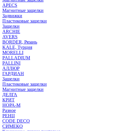
APECS
Магнитные защелки
Задвижки
Пластиковые защелки
Защелки
ARCHIE
AVERS
BORDER, Рязань
KALE, Турция
MORELLI
PALLADIUM
PALLINI
АЛЛЮР
ГАРДИАН
Защелки
Пластиковые защелки
Магнитные защелки
ДЕЛГА
КРИТ
НОРА-М
Разное
РЕНЦ
СODE DECO
СИМЕКО