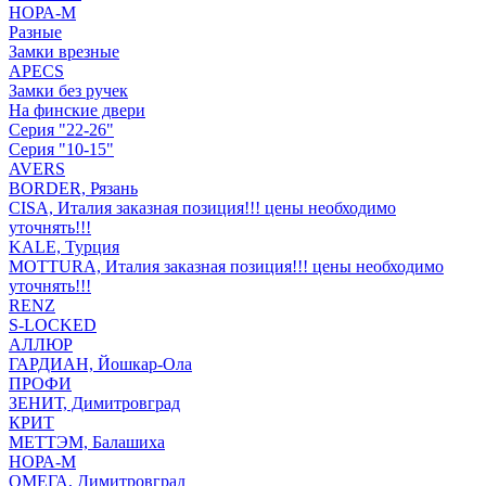
НОРА-М
Разные
Замки врезные
APECS
Замки без ручек
На финские двери
Серия "22-26"
Серия "10-15"
AVERS
BORDER, Рязань
CISA, Италия заказная позиция!!! цены необходимо
уточнять!!!
KALE, Турция
MOTTURA, Италия заказная позиция!!! цены необходимо
уточнять!!!
RENZ
S-LOCKED
АЛЛЮР
ГАРДИАН, Йошкар-Ола
ПРОФИ
ЗЕНИТ, Димитровград
КРИТ
МЕТТЭМ, Балашиха
НОРА-М
ОМЕГА, Димитровград