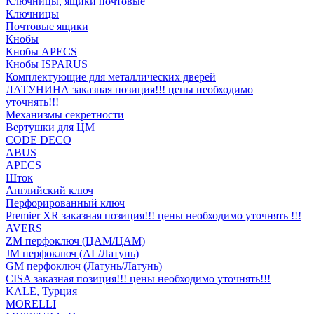
Ключницы, ящики почтовые
Ключницы
Почтовые ящики
Кнобы
Кнобы APECS
Кнобы ISPARUS
Комплектующие для металлических дверей
ЛАТУНИНА заказная позиция!!! цены необходимо
уточнять!!!
Механизмы секретности
Вертушки для ЦМ
CODE DECO
ABUS
APECS
Шток
Английский ключ
Перфорированный ключ
Premier XR заказная позиция!!! цены необходимо уточнять !!!
AVERS
ZM перфоключ (ЦАМ/ЦАМ)
JМ перфоключ (АL/Латунь)
GM перфоключ (Латунь/Латунь)
CISA заказная позиция!!! цены необходимо уточнять!!!
KALE, Турция
MORELLI