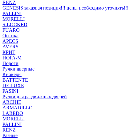
RENZ
GENESIS заказная позиция!!! цены необходимо уточнять!!!
PALLINI
MORELLI
S-LOCKED
FUARO
Оптика
APECS
AVERS
КРИТ
НОРА-М
Пороги
Ручки дверные
Кнокеры
BATTENTE
DE LUXE
PASINI
Ручки для раздвижных дверей
ARCHIE
ARMADILLO
LAREDO
MORELLI
PALLINI
RENZ
Разные