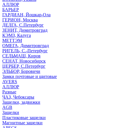
АЛЛЮР
БАРЬЕР
ГАРДИАН, Йошкар-Ола
ГЕРИОН, Москва
ДЕЛГА, С.Петербург
ЗЕНИТ, Димитровград
КЭМЗ, Калуга
МЕТТЭМ
ОМЕГА, Димитровград
РИГЕЛЬ, С.-Петербург
СЕЛЬМАШ, Киров
СЕНАТ, Новосибирск
ЦЕРБЕР, С.Петербург
ЭЛЬБОР, Боровичи
Замки почтовые и щитовые
AVERS
АЛЛЮР
Разные
ЧАЗ, Чебоксары
Защелки, задвижки
AGB
Защелки
Пластиковые защелки
Магнитные защелки
APECS