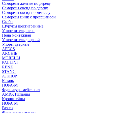
Саморезы желтые по дереву
Саморезы оксид по дереву
Саморезы оксид по металлу
Саморезы цинк с прессшайбой
Скобы
Шурупы шестигранные
Уплотнитель, пена
Пена монтажная
Уплотнитель дверной
Упоры дверные
APECS
ARCHIE
MORELLI
PALLINI
RENZ
STANG
АЛЛЮР
Казань
НОРА-М
Фурнитура мебельная
AMIG, Испания
Кронштейны
НОРА-М
Разная
Фурнитура оконная