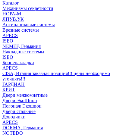
Каталог
Механизмы секретности
НОРА-М
ЛПУВ.УК
Антипаниковые системы
Врезные системы
APECS
ISEO
NEMEF, Германия
Накладные системы
ISEO
Броненакладки
APECS
CISA, Италия заказная позиция!!! цены необходимо
уточнять!!!
ГАРДИАН
КРИТ
Двери межкомнатные
Двери ЭкоШпон
Погонаж Экошпон
Двери стальные
Доводчики
APECS
DORMA, Германия
NOTEDO