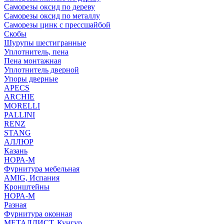
Саморезы оксид по дереву
Саморезы оксид по металлу
Саморезы цинк с прессшайбой
Скобы
Шурупы шестигранные
Уплотнитель, пена
Пена монтажная
Уплотнитель дверной
Упоры дверные
APECS
ARCHIE
MORELLI
PALLINI
RENZ
STANG
АЛЛЮР
Казань
НОРА-М
Фурнитура мебельная
AMIG, Испания
Кронштейны
НОРА-М
Разная
Фурнитура оконная
МЕТАЛЛИСТ, Кунгур