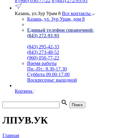
8 (960) 050-77-22
8 (843) 272-93-93
Казань, ул.Зур Урам 8
Все контакты
Казань, ул. Зур Урам, дом 8
Единый телефон справочной:
(843) 272-93-93
(843) 295-42-33
(843) 273-48-52
(960) 050-77-22
Время работы
Пн.-Пт.: 8.30-17.30
Суббота 09.00-17.00
Воскресенье: выходной
Корзина
search
Поиск
ЛПУВ.УК
Главная