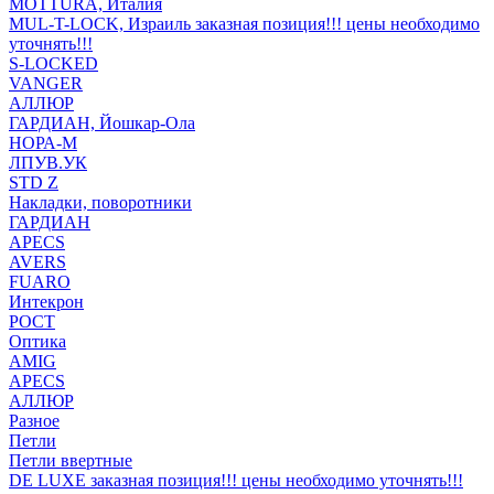
MOTTURA, Италия
MUL-T-LOCK, Израиль заказная позиция!!! цены необходимо
уточнять!!!
S-LOCKED
VANGER
АЛЛЮР
ГАРДИАН, Йошкар-Ола
НОРА-М
ЛПУВ.УК
STD Z
Накладки, поворотники
ГАРДИАН
APECS
AVERS
FUARO
Интекрон
РОСТ
Оптика
AMIG
APECS
АЛЛЮР
Разное
Петли
Петли ввертные
DE LUXE заказная позиция!!! цены необходимо уточнять!!!