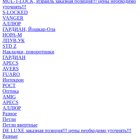
MUL-T-LOCK, Израиль заказная позиция!!! цены необходимо
уточнять!!!
S-LOCKED
VANGER
АЛЛЮР
ГАРДИАН, Йошкар-Ола
НОРА-М
ЛПУВ.УК
STD Z
Накладки, поворотники
ГАРДИАН
APECS
AVERS
FUARO
Интекрон
РОСТ
Оптика
AMIG
APECS
АЛЛЮР
Разное
Петли
Петли ввертные
DE LUXE заказная позиция!!! цены необходимо уточнять!!!
Разные