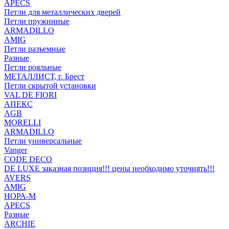
APECS
Петли для металлических дверей
Петли пружинные
ARMADILLO
AMIG
Петли разъемные
Разные
Петли рояльные
МЕТАЛЛИСТ, г. Брест
Петли скрытой установки
VAL DE FIORI
АПЕКС
AGB
MORELLI
ARMADILLO
Петли универсальные
Vanger
CODE DECO
DE LUXE заказная позиция!!! цены необходимо уточнять!!!
AVERS
AMIG
НОРА-М
APECS
Разные
ARCHIE