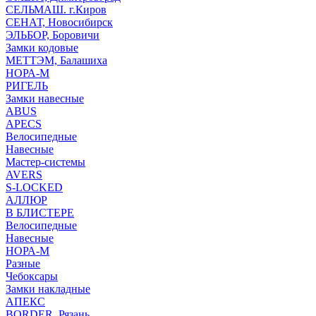
СЕЛЬМАШ. г.Киров
СЕНАТ, Новосибирск
ЭЛЬБОР, Боровичи
Замки кодовые
МЕТТЭМ, Балашиха
НОРА-М
РИГЕЛЬ
Замки навесные
ABUS
APECS
Велосипедные
Навесные
Мастер-системы
AVERS
S-LOCKED
АЛЛЮР
В БЛИСТЕРЕ
Велосипедные
Навесные
НОРА-М
Разные
Чебоксары
Замки накладные
АПЕКС
BORDER, Рязань