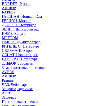
BORDER, Рязань
АЛЛЮР
БАРЬЕР
ГАРДИАН, Йошкар-Ола
ГЕРИОН, Москва
ДЕЛГА, С.Петербург
ЗЕНИТ, Димитровград
КЭМЗ, Калуга
МЕТТЭМ
ОМЕГА, Димитровград
РИГЕЛЬ, С.-Петербург
СЕЛЬМАШ, Киров
СЕНАТ, Новосибирск
ЦЕРБЕР, С.Петербург
ЭЛЬБОР, Боровичи
Замки почтовые и щитовые
AVERS
АЛЛЮР
Разные
ЧАЗ, Чебоксары
Защелки, задвижки
AGB
Защелки
Пластиковые защелки
Магнитные защелки