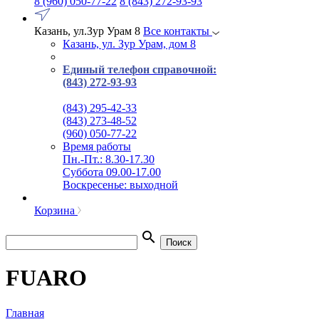
8 (960) 050-77-22
8 (843) 272-93-93
Казань, ул.Зур Урам 8
Все контакты
Казань, ул. Зур Урам, дом 8
Единый телефон справочной:
(843) 272-93-93
(843) 295-42-33
(843) 273-48-52
(960) 050-77-22
Время работы
Пн.-Пт.: 8.30-17.30
Суббота 09.00-17.00
Воскресенье: выходной
Корзина
search
Поиск
FUARO
Главная