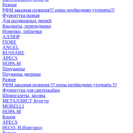
Разные
РФМ заказная позиция!!! цены необходимо уточнять!!!
Фурнитура разная
Для раздвижных дверей
Квадраты, переходники
Номерки, таблички
АЛЛЮР
FIORE
ANGEL
BUSSARE
APECS
НОРА-М
Проушины
Пружины дверные
Разное
РФМ заказная позиция !!! цены необходимо уточнять !!!
Фурнитура для сантехкабин
Шпингалеты, засовы
МЕТАЛЛИСТ, Кунгур
MORELLI
НОРА-М
Киров
APECS
НОЭЗ, Н.Новгород
Разное