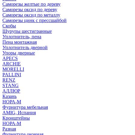
Саморезы желтые по дереву
Саморезы оксид по дереву
Саморезы оксид по металлу
Саморезы цинк с прессшайбой
Скобы
Шурупы шестигранные
Уплотнитель, пена
Пена монтажная
Уплотнитель дверной
Упоры дверные
APECS
ARCHIE
MORELLI
PALLINI
RENZ
STANG
АЛЛЮР
Казань
НОРА-М
Фурнитура мебельная
AMIG, Испания
Кронштейны
НОРА-М
Разная
Фурнитура оконная