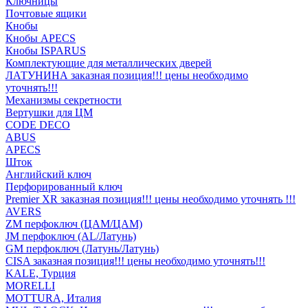
Ключницы
Почтовые ящики
Кнобы
Кнобы APECS
Кнобы ISPARUS
Комплектующие для металлических дверей
ЛАТУНИНА заказная позиция!!! цены необходимо
уточнять!!!
Механизмы секретности
Вертушки для ЦМ
CODE DECO
ABUS
APECS
Шток
Английский ключ
Перфорированный ключ
Premier XR заказная позиция!!! цены необходимо уточнять !!!
AVERS
ZM перфоключ (ЦАМ/ЦАМ)
JМ перфоключ (АL/Латунь)
GM перфоключ (Латунь/Латунь)
CISA заказная позиция!!! цены необходимо уточнять!!!
KALE, Турция
MORELLI
MOTTURA, Италия