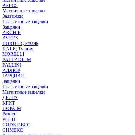
APECS
Магнитные защелки
Задвижки
Пластиковые защелки
Защелки
ARCHIE
AVERS
BORDER, Рязань
KALE, Турция
MORELLI
PALLADIUM
PALLINI
АЛЛЮР
ГАРДИАН
Защелки
Пластиковые защелки
Магнитные защелки
ДЕЛГА
КРИТ
НОРА-М
Разное
РЕНЦ
СODE DECO
СИМЕКО