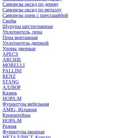
Саморезы оксид по дереву
Саморезы оксид по металлу
Саморезы цинк с прессшайбой
Скобы
Шурупы шестигранные
Уплотнитель, пена
Пена монтажная
Уплотнитель дверной
Упоры дверные
APECS
ARCHIE
MORELLI
PALLINI
RENZ
STANG
АЛЛЮР
Казань
НОРА-М
Фурнитура мебельная
AMIG, Испания
Кронштейны
НОРА-М
Разная
Фурнитура оконная
МЕТАЛЛИСТ, Кунгур