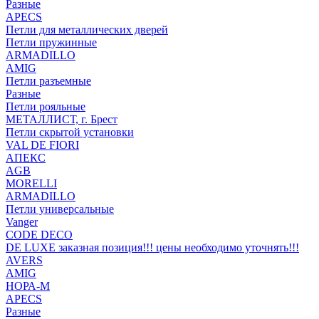
Разные
APECS
Петли для металлических дверей
Петли пружинные
ARMADILLO
AMIG
Петли разъемные
Разные
Петли рояльные
МЕТАЛЛИСТ, г. Брест
Петли скрытой установки
VAL DE FIORI
АПЕКС
AGB
MORELLI
ARMADILLO
Петли универсальные
Vanger
CODE DECO
DE LUXE заказная позиция!!! цены необходимо уточнять!!!
AVERS
AMIG
НОРА-М
APECS
Разные