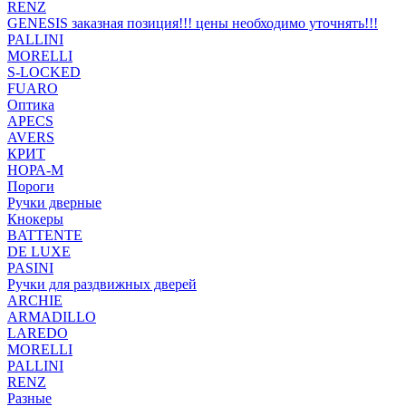
RENZ
GENESIS заказная позиция!!! цены необходимо уточнять!!!
PALLINI
MORELLI
S-LOCKED
FUARO
Оптика
APECS
AVERS
КРИТ
НОРА-М
Пороги
Ручки дверные
Кнокеры
BATTENTE
DE LUXE
PASINI
Ручки для раздвижных дверей
ARCHIE
ARMADILLO
LAREDO
MORELLI
PALLINI
RENZ
Разные