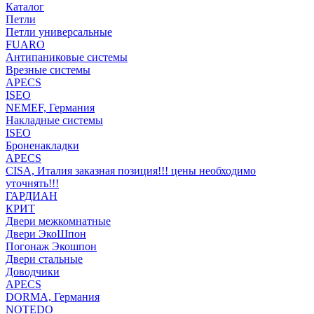
Каталог
Петли
Петли универсальные
FUARO
Антипаниковые системы
Врезные системы
APECS
ISEO
NEMEF, Германия
Накладные системы
ISEO
Броненакладки
APECS
CISA, Италия заказная позиция!!! цены необходимо
уточнять!!!
ГАРДИАН
КРИТ
Двери межкомнатные
Двери ЭкоШпон
Погонаж Экошпон
Двери стальные
Доводчики
APECS
DORMA, Германия
NOTEDO