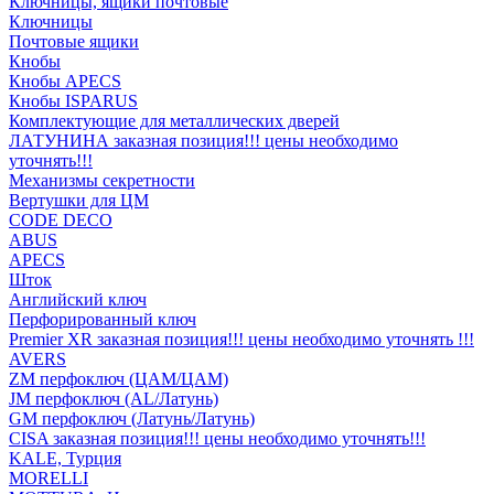
Ключницы, ящики почтовые
Ключницы
Почтовые ящики
Кнобы
Кнобы APECS
Кнобы ISPARUS
Комплектующие для металлических дверей
ЛАТУНИНА заказная позиция!!! цены необходимо
уточнять!!!
Механизмы секретности
Вертушки для ЦМ
CODE DECO
ABUS
APECS
Шток
Английский ключ
Перфорированный ключ
Premier XR заказная позиция!!! цены необходимо уточнять !!!
AVERS
ZM перфоключ (ЦАМ/ЦАМ)
JМ перфоключ (АL/Латунь)
GM перфоключ (Латунь/Латунь)
CISA заказная позиция!!! цены необходимо уточнять!!!
KALE, Турция
MORELLI