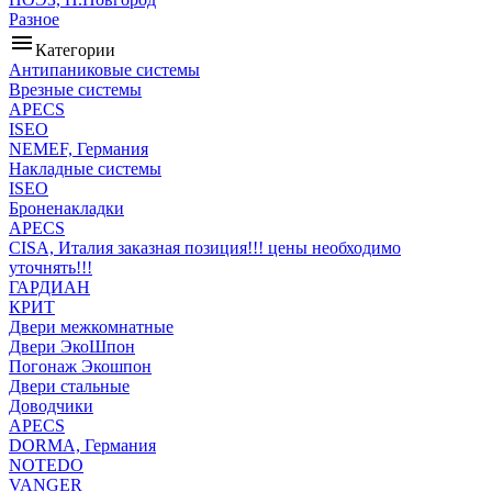
Разное
menu
Категории
Антипаниковые системы
Врезные системы
APECS
ISEO
NEMEF, Германия
Накладные системы
ISEO
Броненакладки
APECS
CISA, Италия заказная позиция!!! цены необходимо
уточнять!!!
ГАРДИАН
КРИТ
Двери межкомнатные
Двери ЭкоШпон
Погонаж Экошпон
Двери стальные
Доводчики
APECS
DORMA, Германия
NOTEDO
VANGER