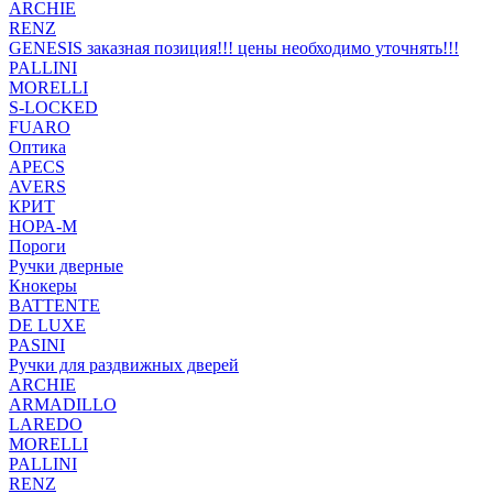
ARCHIE
RENZ
GENESIS заказная позиция!!! цены необходимо уточнять!!!
PALLINI
MORELLI
S-LOCKED
FUARO
Оптика
APECS
AVERS
КРИТ
НОРА-М
Пороги
Ручки дверные
Кнокеры
BATTENTE
DE LUXE
PASINI
Ручки для раздвижных дверей
ARCHIE
ARMADILLO
LAREDO
MORELLI
PALLINI
RENZ