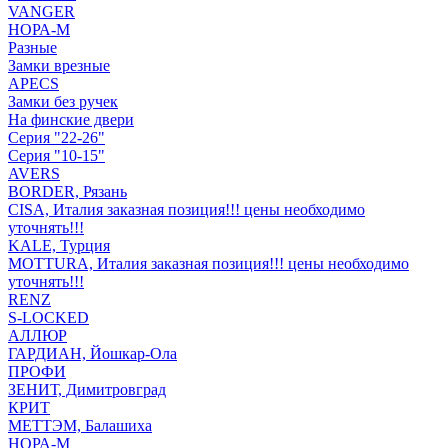
VANGER
НОРА-М
Разные
Замки врезные
APECS
Замки без ручек
На финские двери
Серия "22-26"
Серия "10-15"
AVERS
BORDER, Рязань
CISA, Италия заказная позиция!!! цены необходимо
уточнять!!!
KALE, Турция
MOTTURA, Италия заказная позиция!!! цены необходимо
уточнять!!!
RENZ
S-LOCKED
АЛЛЮР
ГАРДИАН, Йошкар-Ола
ПРОФИ
ЗЕНИТ, Димитровград
КРИТ
МЕТТЭМ, Балашиха
НОРА-М