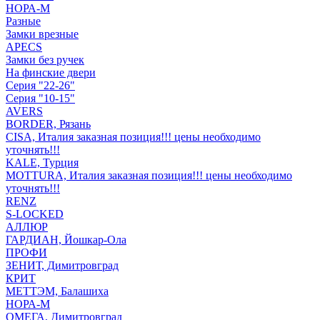
НОРА-М
Разные
Замки врезные
APECS
Замки без ручек
На финские двери
Серия "22-26"
Серия "10-15"
AVERS
BORDER, Рязань
CISA, Италия заказная позиция!!! цены необходимо
уточнять!!!
KALE, Турция
MOTTURA, Италия заказная позиция!!! цены необходимо
уточнять!!!
RENZ
S-LOCKED
АЛЛЮР
ГАРДИАН, Йошкар-Ола
ПРОФИ
ЗЕНИТ, Димитровград
КРИТ
МЕТТЭМ, Балашиха
НОРА-М
ОМЕГА, Димитровград