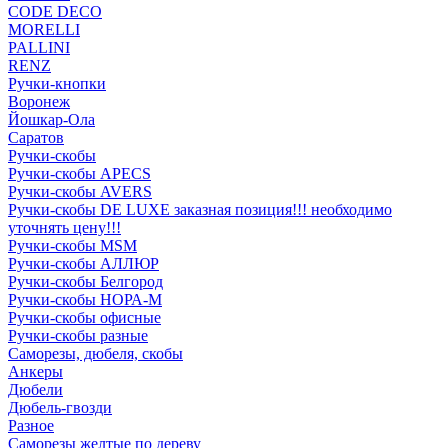
CODE DECO
MORELLI
PALLINI
RENZ
Ручки-кнопки
Воронеж
Йошкар-Ола
Саратов
Ручки-скобы
Ручки-скобы APECS
Ручки-скобы AVERS
Ручки-скобы DE LUXE заказная позиция!!! необходимо
уточнять цену!!!
Ручки-скобы MSM
Ручки-скобы АЛЛЮР
Ручки-скобы Белгород
Ручки-скобы НОРА-М
Ручки-скобы офисные
Ручки-скобы разные
Саморезы, дюбеля, скобы
Анкеры
Дюбели
Дюбель-гвозди
Разное
Саморезы желтые по дереву