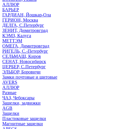
АЛЛЮР
БАРЬЕР
ГАРДИАН, Йошкар-Ола
ГЕРИОН, Москва
ДЕЛГА, С.Петербург
ЗЕНИТ, Димитровград
КЭМЗ, Калуга
МЕТТЭМ
ОМЕГА, Димитровград
РИГЕЛЬ, С.-Петербург
СЕЛЬМАШ, Киров
СЕНАТ, Новосибирск
ЦЕРБЕР, С.Петербург
ЭЛЬБОР, Боровичи
Замки почтовые и щитовые
AVERS
АЛЛЮР
Разные
ЧАЗ, Чебоксары
Защелки, задвижки
AGB
Защелки
Пластиковые защелки
Магнитные защелки
APECS