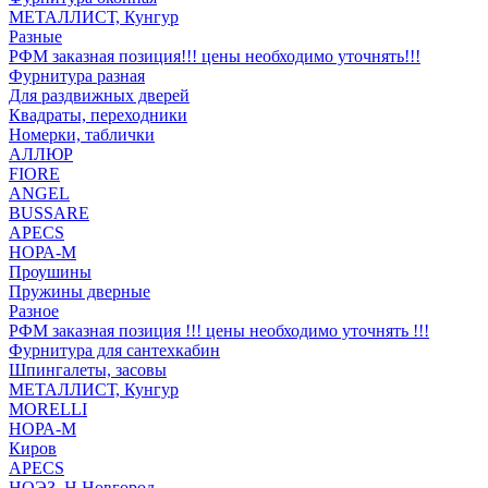
МЕТАЛЛИСТ, Кунгур
Разные
РФМ заказная позиция!!! цены необходимо уточнять!!!
Фурнитура разная
Для раздвижных дверей
Квадраты, переходники
Номерки, таблички
АЛЛЮР
FIORE
ANGEL
BUSSARE
APECS
НОРА-М
Проушины
Пружины дверные
Разное
РФМ заказная позиция !!! цены необходимо уточнять !!!
Фурнитура для сантехкабин
Шпингалеты, засовы
МЕТАЛЛИСТ, Кунгур
MORELLI
НОРА-М
Киров
APECS
НОЭЗ, Н.Новгород