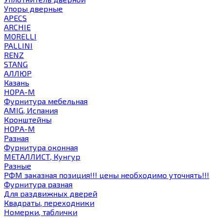
Упоры дверные
APECS
ARCHIE
MORELLI
PALLINI
RENZ
STANG
АЛЛЮР
Казань
НОРА-М
Фурнитура мебельная
AMIG, Испания
Кронштейны
НОРА-М
Разная
Фурнитура оконная
МЕТАЛЛИСТ, Кунгур
Разные
РФМ заказная позиция!!! цены необходимо уточнять!!!
Фурнитура разная
Для раздвижных дверей
Квадраты, переходники
Номерки, таблички