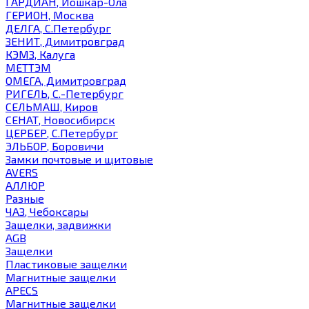
ГАРДИАН, Йошкар-Ола
ГЕРИОН, Москва
ДЕЛГА, С.Петербург
ЗЕНИТ, Димитровград
КЭМЗ, Калуга
МЕТТЭМ
ОМЕГА, Димитровград
РИГЕЛЬ, С.-Петербург
СЕЛЬМАШ, Киров
СЕНАТ, Новосибирск
ЦЕРБЕР, С.Петербург
ЭЛЬБОР, Боровичи
Замки почтовые и щитовые
AVERS
АЛЛЮР
Разные
ЧАЗ, Чебоксары
Защелки, задвижки
AGB
Защелки
Пластиковые защелки
Магнитные защелки
APECS
Магнитные защелки