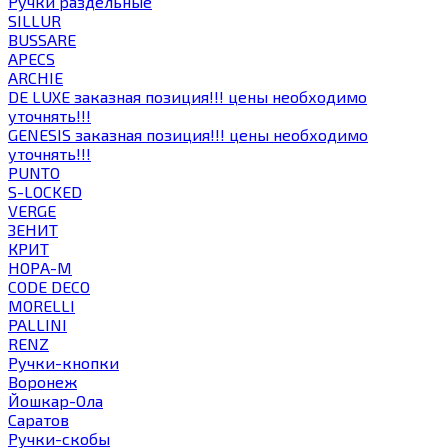
Ручки раздельные
SILLUR
BUSSARE
APECS
ARCHIE
DE LUXE заказная позиция!!! цены необходимо
уточнять!!!
GENESIS заказная позиция!!! цены необходимо
уточнять!!!
PUNTO
S-LOCKED
VERGE
ЗЕНИТ
КРИТ
НОРА-М
CODE DECO
MORELLI
PALLINI
RENZ
Ручки-кнопки
Воронеж
Йошкар-Ола
Саратов
Ручки-скобы