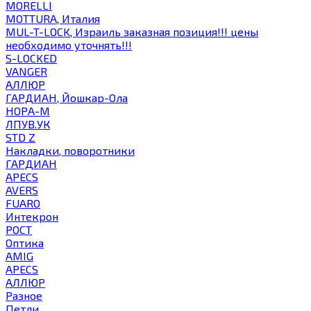
MORELLI
MOTTURA, Италия
MUL-T-LOCK, Израиль заказная позиция!!! цены
необходимо уточнять!!!
S-LOCKED
VANGER
АЛЛЮР
ГАРДИАН, Йошкар-Ола
НОРА-М
ЛПУВ.УК
STD Z
Накладки, поворотники
ГАРДИАН
APECS
AVERS
FUARO
Интекрон
РОСТ
Оптика
AMIG
APECS
АЛЛЮР
Разное
Петли