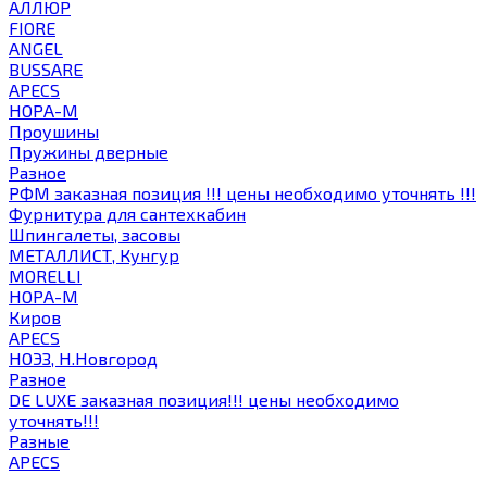
АЛЛЮР
FIORE
ANGEL
BUSSARE
APECS
НОРА-М
Проушины
Пружины дверные
Разное
РФМ заказная позиция !!! цены необходимо уточнять !!!
Фурнитура для сантехкабин
Шпингалеты, засовы
МЕТАЛЛИСТ, Кунгур
MORELLI
НОРА-М
Киров
APECS
НОЭЗ, Н.Новгород
Разное
DE LUXE заказная позиция!!! цены необходимо
уточнять!!!
Разные
APECS