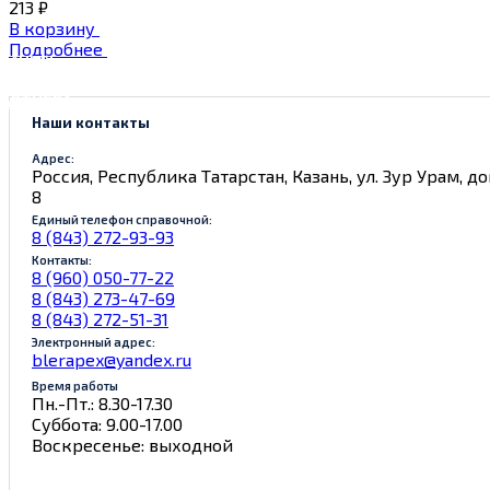
213 ₽
В корзину
Подробнее
КАЧАТЬ
АРТУ
АРТНЕРА
Наши контакты
Адрес:
Россия, Республика Татарстан, Казань, ул. Зур Урам, д
8
Единый телефон справочной:
8 (843) 272-93-93
Контакты:
8 (960) 050-77-22
8 (843) 273-47-69
8 (843) 272-51-31
Электронный адрес:
blerapex@yandex.ru
Время работы
Пн.-Пт.: 8.30-17.30
Суббота: 9.00-17.00
Воскресенье: выходной