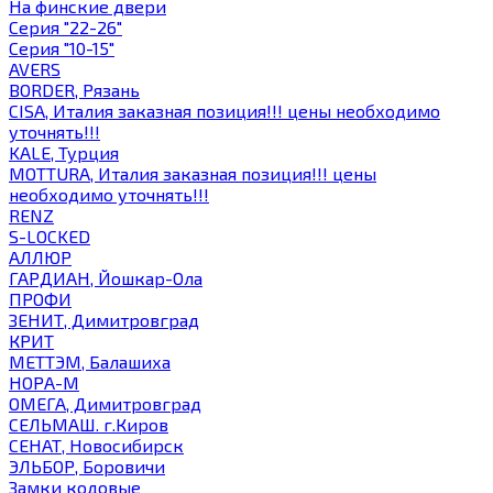
На финские двери
Серия "22-26"
Серия "10-15"
AVERS
BORDER, Рязань
CISA, Италия заказная позиция!!! цены необходимо
уточнять!!!
KALE, Турция
MOTTURA, Италия заказная позиция!!! цены
необходимо уточнять!!!
RENZ
S-LOCKED
АЛЛЮР
ГАРДИАН, Йошкар-Ола
ПРОФИ
ЗЕНИТ, Димитровград
КРИТ
МЕТТЭМ, Балашиха
НОРА-М
ОМЕГА, Димитровград
СЕЛЬМАШ. г.Киров
СЕНАТ, Новосибирск
ЭЛЬБОР, Боровичи
Замки кодовые