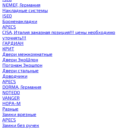
NEMEF, Германия
Накладные системы
ISEO
Броненакладки
APECS
CISA, Италия заказная позиция!!! цены необходимо
уточнять!!!
ГАРДИАН
КРИТ
Двери межкомнатные
Двери ЭкоШпон
Погонаж Экошпон
Двери стальные
Доводчики
APECS
DORMA, Германия
NOTEDO
VANGER
НОРА-М
Разные
Замки врезные
APECS
Замки без ручек