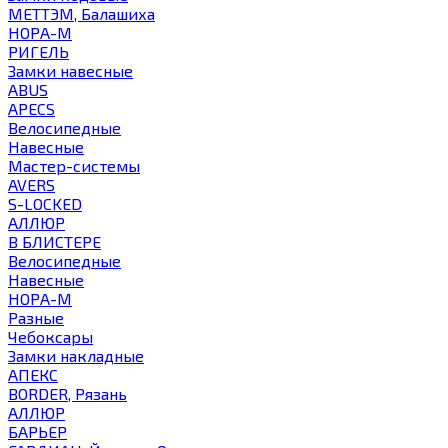
МЕТТЭМ, Балашиха
НОРА-М
РИГЕЛЬ
Замки навесные
ABUS
APECS
Велосипедные
Навесные
Мастер-системы
AVERS
S-LOCKED
АЛЛЮР
В БЛИСТЕРЕ
Велосипедные
Навесные
НОРА-М
Разные
Чебоксары
Замки накладные
АПЕКС
BORDER, Рязань
АЛЛЮР
БАРЬЕР