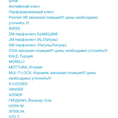
Шток
Английский ключ
Перфорированный ключ
Premier XR заказная позиция!!! цены необходимо
уточнять !!!
AVERS
ZM перфоключ (ЦАМ/ЦАМ)
JМ перфоключ (АL/Латунь)
GM перфоключ (Латунь/Латунь)
CISA заказная позиция!!! цены необходимо уточнять!!!
KALE, Турция
MORELLI
MOTTURA, Италия
MUL-T-LOCK, Израиль заказная позиция!!! цены
необходимо уточнять!!!
S-LOCKED
VANGER
АЛЛЮР
ГАРДИАН, Йошкар-Ола
НОРА-М
ЛПУВ.УК
STD Z