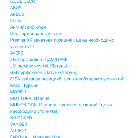
CODE DECO
ABUS
APECS
Шток
Английский ключ
Перфорированный ключ
Premier XR заказная позиция!!! цены необходимо
уточнять !!!
AVERS
ZM перфоключ (ЦАМ/ЦАМ)
JМ перфоключ (АL/Латунь)
GM перфоключ (Латунь/Латунь)
CISA заказная позиция!!! цены необходимо уточнять!!!
KALE, Турция
MORELLI
MOTTURA, Италия
MUL-T-LOCK, Израиль заказная позиция!!! цены
необходимо уточнять!!!
S-LOCKED
VANGER
АЛЛЮР
ГАРДИАН, Йошкар-Ола