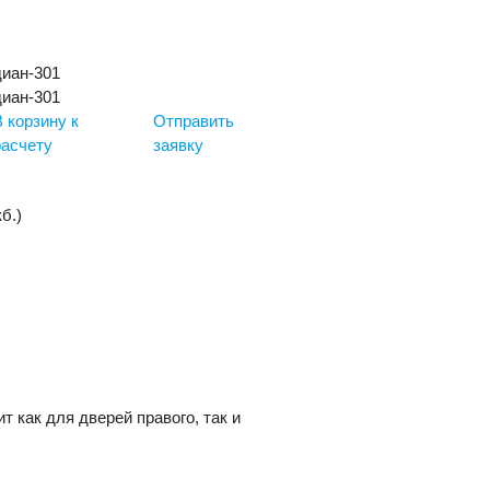
иан-301
иан-301
В корзину к
Отправить
расчету
заявку
кб.)
 как для дверей правого, так и