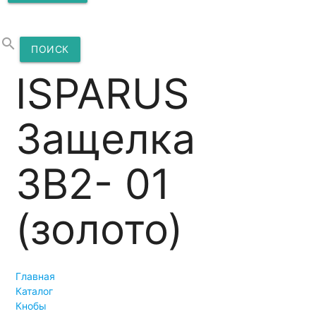
search
ПОИСК
ISPARUS
Защелка
ЗВ2- 01
(золото)
Главная
Каталог
Кнобы