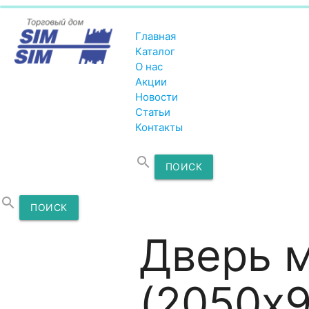
Главная
Каталог
О нас
Акции
Новости
Статьи
Контакты
search
ПОИСК
search
ПОИСК
Дверь м
(2050х