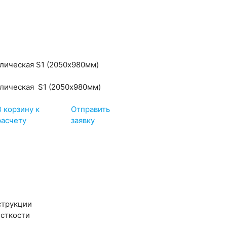
лическая S1 (2050х980мм)
лическая S1 (2050х980мм)
В корзину к
Отправить
расчету
заявку
струкции
сткости