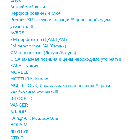
Английский ключ
Перфорированный ключ
Premier XR заказная позиция!!! цены необходимо
уточнять !!!
AVERS
ZM перфоключ (ЦАМ/ЦАМ)
JМ перфоключ (АL/Латунь)
GM перфоключ (Латунь/Латунь)
CISA заказная позиция!!! цены необходимо уточнять!!!
KALE, Турция
MORELLI
MOTTURA, Италия
MUL-T-LOCK, Израиль заказная позиция!!! цены
необходимо уточнять!!!
S-LOCKED
VANGER
АЛЛЮР
ГАРДИАН, Йошкар-Ола
НОРА-М
ЛПУВ.УК
STD Z