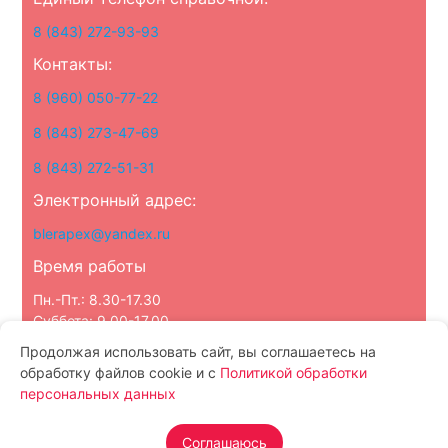
8 (843) 272-93-93
Контакты:
8 (960) 050-77-22
8 (843) 273-47-69
8 (843) 272-51-31
Электронный адрес:
blerapex@yandex.ru
Время работы
Пн.-Пт.: 8.30-17.30
Суббота: 9.00-17.00
Воскресенье: выходной
Продолжая использовать сайт, вы соглашаетесь на
обработку файлов cookie и с
Политикой обработки
персональных данных
Политика конфиденциальности
О компании
Каталог
Статьи
Новости
Акции
Контакты
Партнерам
Отзывы
Соглашаюсь