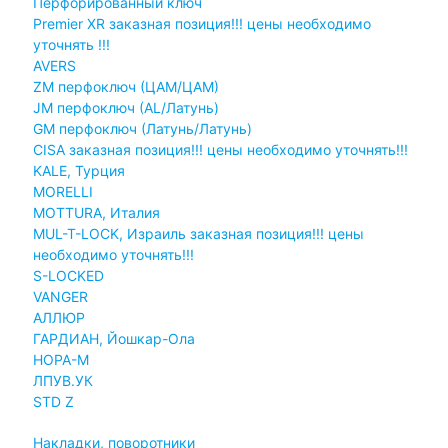
Перфорированный ключ
Premier XR заказная позиция!!! цены необходимо
уточнять !!!
AVERS
ZM перфоключ (ЦАМ/ЦАМ)
JМ перфоключ (АL/Латунь)
GM перфоключ (Латунь/Латунь)
CISA заказная позиция!!! цены необходимо уточнять!!!
KALE, Турция
MORELLI
MOTTURA, Италия
MUL-T-LOCK, Израиль заказная позиция!!! цены
необходимо уточнять!!!
S-LOCKED
VANGER
АЛЛЮР
ГАРДИАН, Йошкар-Ола
НОРА-М
ЛПУВ.УК
STD Z
Накладки, поворотники