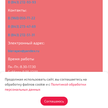
8 (843) 272-93-93
Контакты:
8 (960) 050-77-22
8 (843) 273-47-69
8 (843) 272-51-31
Электронный адрес:
blerapex@yandex.ru
Время работы
Пн.-Пт.: 8.30-17.30
Суббота: 9.00-17.00
Воскресенье: выходной
Продолжая использовать сайт, вы соглашаетесь на
обработку файлов cookie и с
Политикой обработки
персональных данных
Политика конфиденциальности
О компании
Каталог
Статьи
Новости
Акции
Контакты
Партнерам
Отзывы
Соглашаюсь
© 2024, СимБлэр - продажа и производство дверей и
фурнитуры