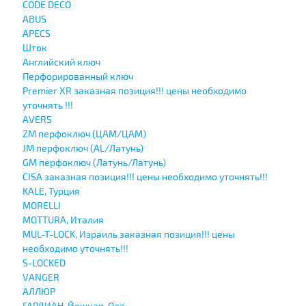
CODE DECO
ABUS
APECS
Шток
Английский ключ
Перфорированный ключ
Premier XR заказная позиция!!! цены необходимо
уточнять !!!
AVERS
ZM перфоключ (ЦАМ/ЦАМ)
JМ перфоключ (АL/Латунь)
GM перфоключ (Латунь/Латунь)
CISA заказная позиция!!! цены необходимо уточнять!!!
KALE, Турция
MORELLI
MOTTURA, Италия
MUL-T-LOCK, Израиль заказная позиция!!! цены
необходимо уточнять!!!
S-LOCKED
VANGER
АЛЛЮР
ГАРДИАН, Йошкар-Ола